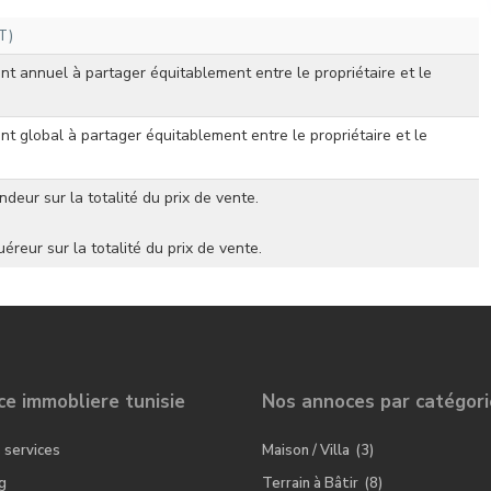
T)
t annuel à partager équitablement entre le propriétaire et le
t global à partager équitablement entre le propriétaire et le
ndeur sur la totalité du prix de vente.
uéreur sur la totalité du prix de vente.
e immobliere tunisie
Nos annoces par catégori
 services
Maison / Villa
(3)
g
Terrain à Bâtir
(8)