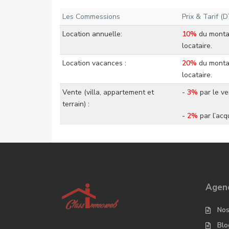
Les Commessions
Prix & Tarif (D
Location annuelle:
10%
du montan
locataire.
Location vacances :
20%
du montan
locataire.
Vente (villa, appartement et
-
3%
par le ve
terrain) :
-
2%
par l’acq
Agenc
Nos
Blo