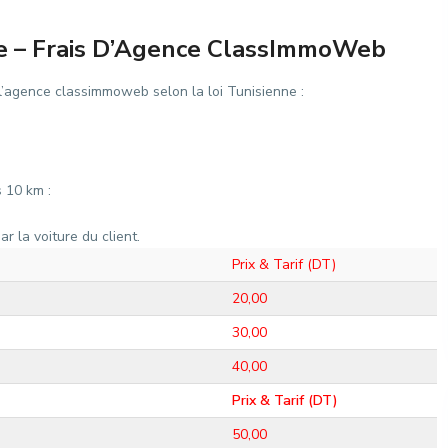
ie – Frais D’Agence ClassImmoWeb
e l’agence classimmoweb selon la loi Tunisienne :
s 10 km :
ar la voiture du client.
Prix & Tarif (DT)
20,00
30,00
40,00
Prix & Tarif (DT)
50,00