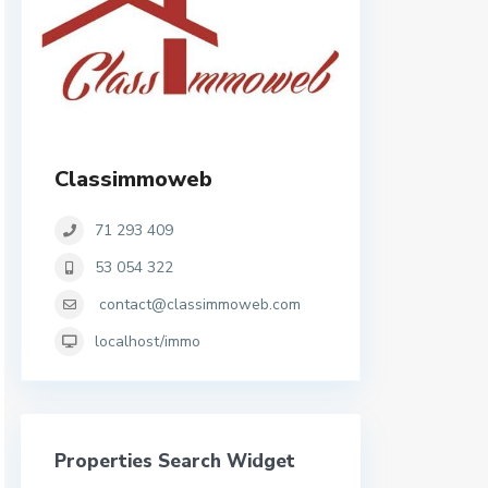
Classimmoweb
71 293 409
53 054 322
contact@classimmoweb.com
localhost/immo
Properties Search Widget