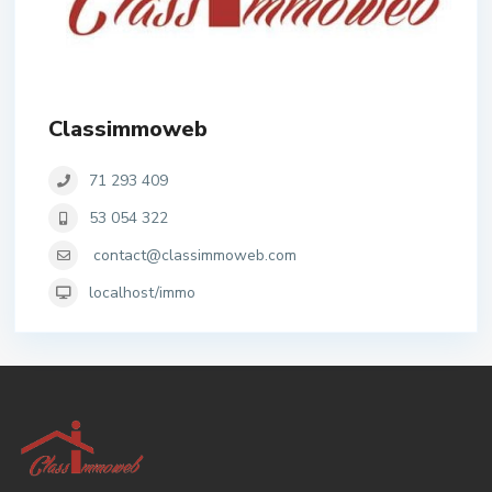
Classimmoweb
71 293 409
53 054 322
contact@classimmoweb.com
localhost/immo