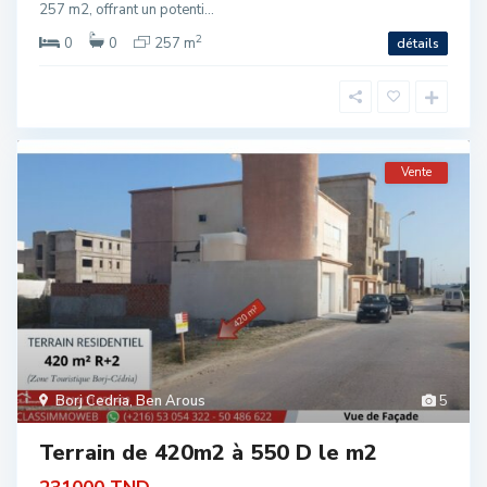
257 m2, offrant un potenti...
2
0
0
257 m
détails
Vente
Borj Cedria
,
Ben Arous
5
Terrain de 420m2 à 550 D le m2