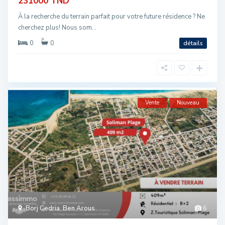
231000 TND
À la recherche du terrain parfait pour votre future résidence ? Ne
cherchez plus! Nous som...
0
0
détails
Vente
Nouveau
Borj Cedria
,
Ben Arous
6