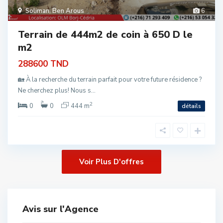
Soliman
,
Ben Arous
6
Terrain de 444m2 de coin à 650 D le
m2
288600 TND
🏡 À la recherche du terrain parfait pour votre future résidence ?
Ne cherchez plus! Nous s...
2
0
0
444 m
détails
Avis sur l'Agence