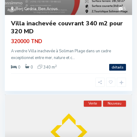
Borj Cedria
,
Ben Arous
5
Villa inachevée couvrant 340 m2 pour
320 MD
320000 TND
A vendre Villa inachevée à Soliman Plage dans un cadre
exceptionnel entre mer, nature et c...
2
0
0
340 m
détails
Vente
Nouveau