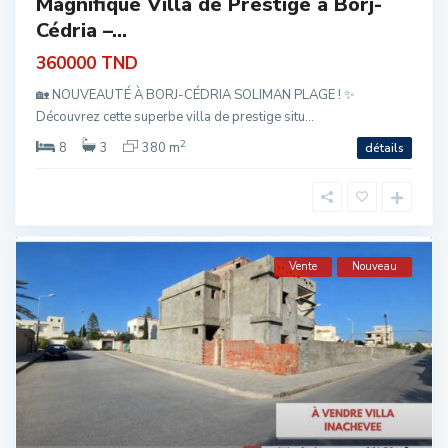
Magnifique Villa de Prestige à Borj-
Cédria –...
360000 TND
🏡 NOUVEAUTÉ À BORJ-CÉDRIA SOLIMAN PLAGE ! ✨
Découvrez cette superbe villa de prestige situ...
2
8
3
380 m
détails
Vente
Nouveau