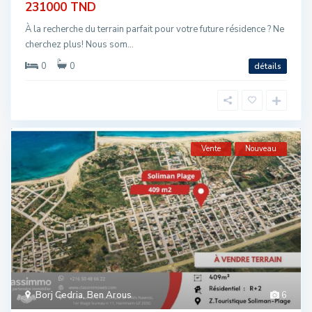
231000 TND
À la recherche du terrain parfait pour votre future résidence ? Ne
cherchez plus! Nous som...
0
0
détails
Vente
Nouveau
Borj Cedria
,
Ben Arous
6