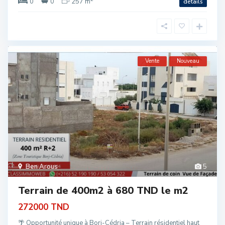
0
0
257 m
détails
Vente
Nouveau
Ben Arous
5
Terrain de 400m2 à 680 TND le m2
272000 TND
🌴 Opportunité unique à Borj-Cédria – Terrain résidentiel haut