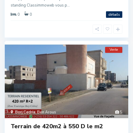
standing Classimmoweb vous p...
0
0
détails
Vente
Borj Cedria
,
Ben Arous
5
Terrain de 420m2 à 550 D le m2