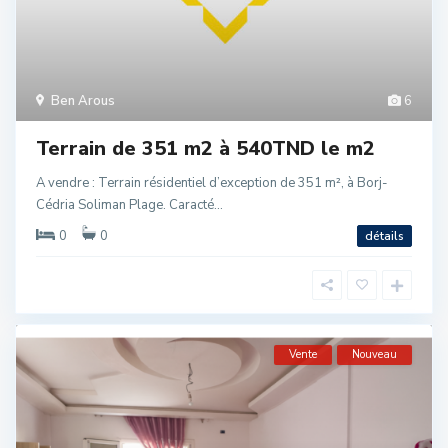
Ben Arous
6
Terrain de 351 m2 à 540TND le m2
A vendre : Terrain résidentiel d’exception de 351 m², à Borj-
Cédria Soliman Plage. Caracté...
0
0
détails
Vente
Nouveau