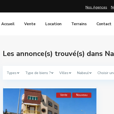
Nos Agences
N
Accueil
Vente
Location
Terrains
Contact
Les annonce(s) trouvé(s) dans N
Types
Type de biens ?
Villes
Nabeul
Choisir un
Vente
Nouveau