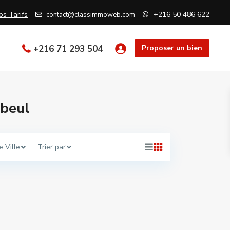
os Tarifs
+216 50 486 622
contact@classimmoweb.com
+216 71 293 504
Proposer un bien
abeul
e Ville
Trier par