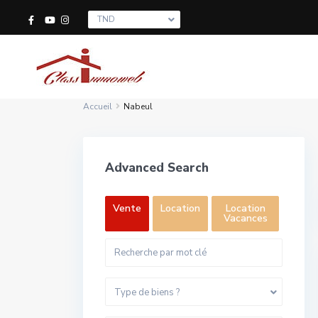
TND
Accueil
Nabeul
Advanced Search
Vente
Location
Location
Vacances
Type de biens ?