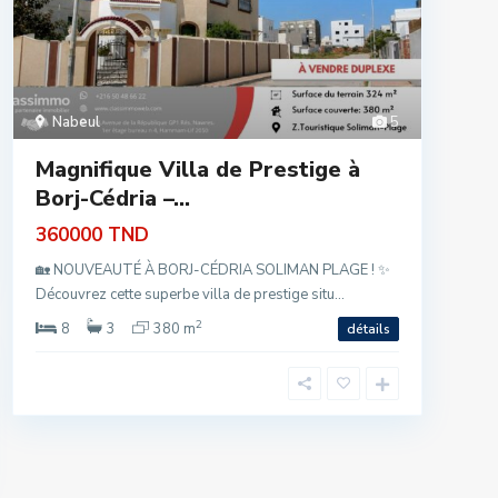
Nabeul
5
Magnifique Villa de Prestige à
Borj-Cédria –...
360000 TND
🏡 NOUVEAUTÉ À BORJ-CÉDRIA SOLIMAN PLAGE ! ✨
Découvrez cette superbe villa de prestige situ...
2
8
3
380 m
détails