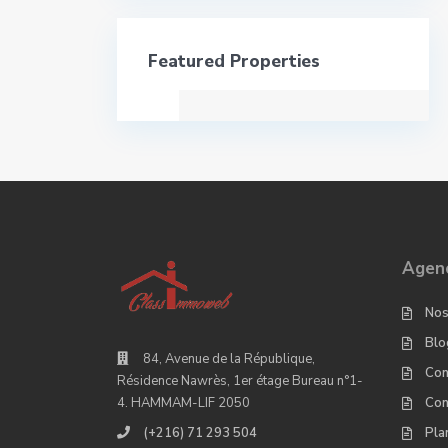
Featured Properties
Agenc
Nos
Blo
84, Avenue de la République,
Con
Résidence Nawrès, 1er étage Bureau n°1-
Con
4. HAMMAM-LIF 2050
Pla
(+216) 71 293 504