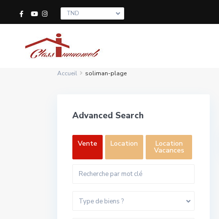
TND
Accueil
soliman-plage
Advanced Search
Vente
Location
Location
Vacances
Type de biens ?