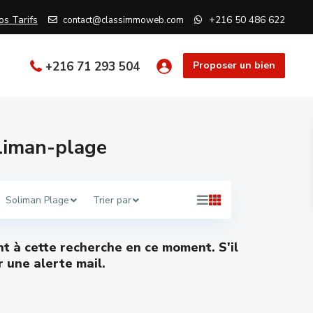
os Tarifs
+216 50 486 622
contact@classimmoweb.com
+216 71 293 504
Proposer un bien
oliman-plage
Soliman Plage
Trier par
nt à cette recherche en ce moment. S'il
 une alerte mail.