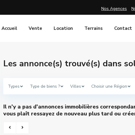
Nos Agences
N
Accueil
Vente
Location
Terrains
Contact
Les annonce(s) trouvé(s) dans s
Types
Type de biens ?
Villes
Choisir une Région
Il n'y a pas d'annonces immobilières corresponda
vous plaît ressayez de nouveau plus tard ou créer