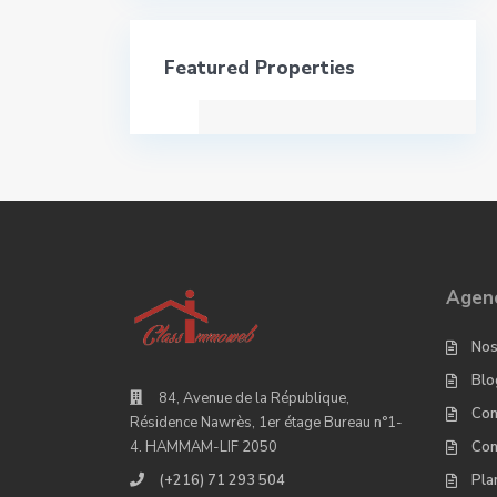
Featured Properties
Agenc
Nos
Blo
84, Avenue de la République,
Con
Résidence Nawrès, 1er étage Bureau n°1-
Con
4. HAMMAM-LIF 2050
Pla
(+216) 71 293 504