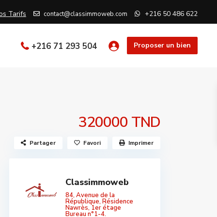
os Tarifs
+216 50 486 622
contact@classimmoweb.com
+216 71 293 504
Proposer un bien
320000 TND
Partager
Favori
Imprimer
Classimmoweb
84, Avenue de la
République, Résidence
Nawrès, 1er étage
Bureau n°1-4.