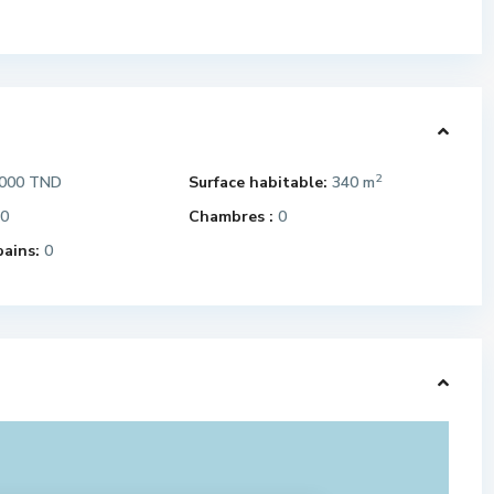
2
000 TND
Surface habitable:
340 m
0
Chambres :
0
bains:
0