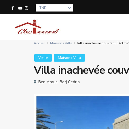
TND
Accueil
Maison / Villa
Villa inachevée couvrant 340 m
Vente
Maison / Villa
Villa inachevée co
Ben Arous
,
Borj Cedria