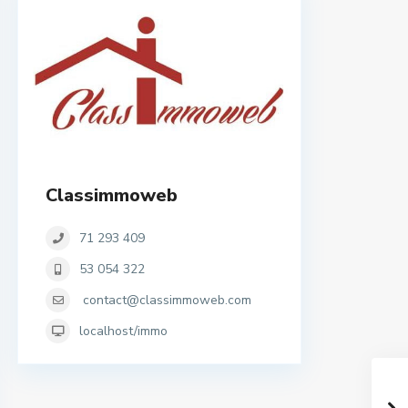
Classimmoweb
71 293 409
53 054 322
contact@classimmoweb.com
localhost/immo