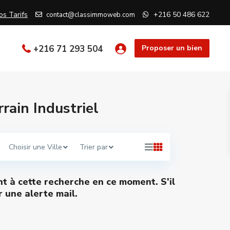
os Tarifs
+216 50 486 622
contact@classimmoweb.com
+216 71 293 504
Proposer un bien
rain Industriel
Choisir une Ville
Trier par
nt à cette recherche en ce moment. S'il
 une alerte mail.