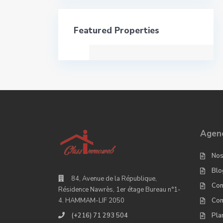
Featured Properties
Agenc
Nos
Blo
84, Avenue de la République,
Con
Résidence Nawrès, 1er étage Bureau n°1-
Con
4. HAMMAM-LIF 2050
Pla
(+216) 71 293 504