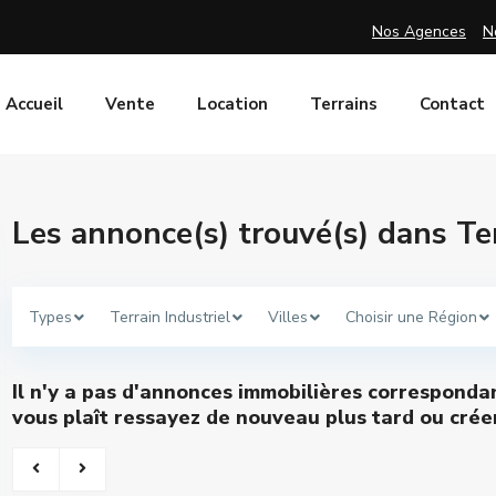
Nos Agences
N
Accueil
Vente
Location
Terrains
Contact
Les annonce(s) trouvé(s) dans Ter
Types
Terrain Industriel
Villes
Choisir une Région
Il n'y a pas d'annonces immobilières corresponda
vous plaît ressayez de nouveau plus tard ou créer